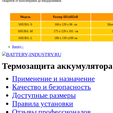
габаритов от малолитражек до внедорожников.
Модель
Размер Ш1хШ2хВ
SHUBA -S
160
х 129 х 96 cм
Мал
SHUBA -M
175 х 129 х 101 cм
SHUBA -L
180 x 139 х109 cм
Вперёд >
Термозащита аккумулятора
Применение и назначение
Качество и безопасность
Доступные размеры
Правила установки
Отзывы профессионалов